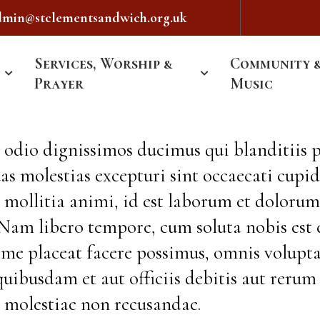
dmin@stclementsandwich.org.uk
Services, Worship &
Community 
Prayer
Music
o odio dignissimos ducimus qui blanditiis
as molestias excepturi sint occaecati cupi
nt mollitia animi, id est laborum et dolor
o. Nam libero tempore, cum soluta nobis est
e placeat facere possimus, omnis volupta
ibusdam et aut officiis debitis aut rerum 
t molestiae non recusandae.