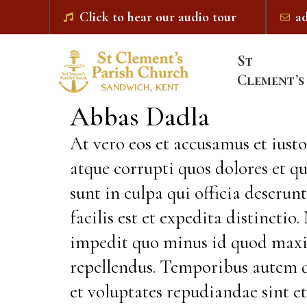
Click to hear our audio tour
a
St
Clement’s
Abbas Dadla
At vero eos et accusamus et iust
atque corrupti quos dolores et qu
sunt in culpa qui officia deseru
facilis est et expedita distincti
impedit quo minus id quod maxim
repellendus. Temporibus autem qu
et voluptates repudiandae sint e