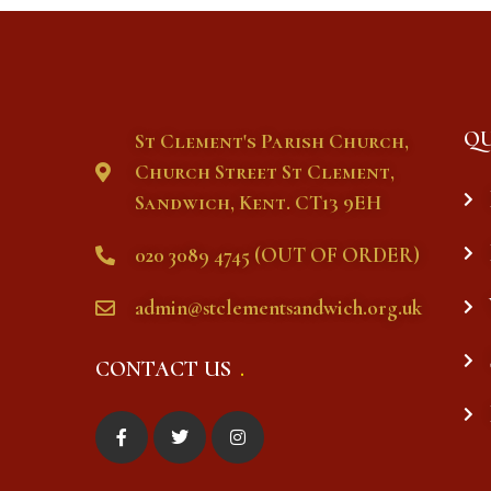
QU
St Clement's Parish Church,
Church Street St Clement,
Sandwich, Kent. CT13 9EH
020 3089 4745 (OUT OF ORDER)
admin@stclementsandwich.org.uk
CONTACT US