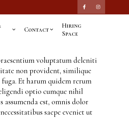
&
Hiring
Contact
Space
 praesentium voluptatum deleniti
ditate non provident, similique
um fuga. Et harum quidem rerum
 eligendi optio cumque nihil
s assumenda est, omnis dolor
necessitatibus saepe eveniet ut